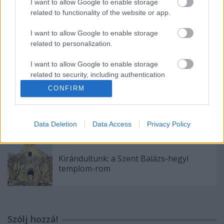
I want to allow Google to enable storage
Hegyestű- újra és újra elvarázsol
related to functionality of the website or app.
I want to allow Google to enable storage
related to personalization.
Édes örömök-a Hoffmann nővérekkel
beszélgettünk
I want to allow Google to enable storage
related to security, including authentication
functionality and fraud prevention, and other
CONFIRM
user protection.
Maratoni borkóstoló: a Dobosi
Pincészetnél kóstoltunk
Data Deletion
Data Access
Privacy Policy
Kirándultunk: a Szent Balázs-hegyi
templom-rom
Szólj hozzá!