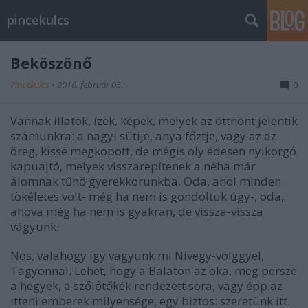
pincekulcs
Beköszönő
Pincekulcs
•
2016. február 05.
0
Vannak illatok, ízek, képek, melyek az otthont jelentik
számunkra: a nagyi sütije, anya főztje, vagy az az
öreg, kissé megkopott, de mégis oly édesen nyikorgó
kapuajtó, melyek visszarepítenek a néha már
álomnak tűnő gyerekkorunkba. Oda, ahol minden
tökéletes volt- még ha nem is gondoltuk úgy-, oda,
ahova még ha nem is gyakran, de vissza-vissza
vágyunk.
Nos, valahogy így vagyunk mi Nivegy-völggyel,
Tagyonnal. Lehet, hogy a Balaton az oka, meg persze
a hegyek, a szőlőtőkék rendezett sora, vagy épp az
itteni emberek milyensége, egy biztos: szeretünk itt.