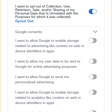
I want to opt-out of Collection, Use,
Retention, Sale, and/or Sharing of my
Andi
Personal Data that Is Unrelated with the
Purposes for which it was collected.
Opted Out
Google consents
Címkék:
balaton
tagyon
emberek
bor
otthon
szőlő
I want to allow Google to enable storage
balatonfelvidék
nivegyvölgy
related to advertising like cookies on web or
device identifiers in apps.
I want to allow my user data to be sent to
Google for online advertising purposes.
Ajánlott bejegyzések:
I want to allow Google to send me
personalized advertising.
Sajtra sör?- Szabó Bálinttal
beszélgettünk
I want to allow Google to enable storage
related to analytics like cookies on web or
device identifiers in apps.