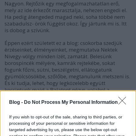
Nagyon. Rejtőzik egy megfogalmazhatatlan erő,
mely az ide érkezőt marasztalja, nehezen engedi el.
Ha pedig átengeded magad neki, soha többé nem
szabadulsz- örök függést okoz. Így jártunk mi is. Itt
is dobog a szívünk.
Éppen ezért született ez a blog: csokorba szedjük
érzéseinket, élményeinket, megmutatva Nektek
Nivegy-völgy minden ízét, zamatát. Belesünk
borospincék mélyére, kamrák rejtekébe, sokat
fogunk főzni, sütni, beszélgetni, ellátogatunk
gyümölcsösökbe, szőlőbe, megtanulunk metszeni is.
És ki tudja, lehet, hogy legközelebb együtt
koccintunk majd a Balatont nézve, valahol a
szőlőtőkék szomszédságában...
Blog -
Do Not Process My Personal Information
If you wish to opt-out of the sale, sharing to third parties, or
processing of your personal or sensitive information for
targeted advertising by us, please use the below opt-out