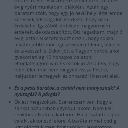
valami melót. Elkezdtem vizimentőzni, majd 5
évig nyári munkában, diákként. Aztán egy
barátom szólt, hogy egy jó nevű helyi étterembe
keresnek felszolgálót, kérdezte, hogy nem
érdekel-e. Igazából, érdekelni nagyon nem
érdekelt, de odacsábított. Ott ragadtam, majd 6
évig, aztán elkezdtem azt érezni, hogy sokkal
inkább jobb lenne egész évben itt lenni, télen is
és tavasszal is. Ekkor jött a Tagyon birtok, ahol
gyakorlatilag 12 hónapos balatoni
elfoglaltságom van. És ez tök jó. Az a terv, hogy
idén télen már nem megyek vissza Pestre,
májusban lemegyek, és onnantól fixen ott élek.
És a pesti barátok,a család nem hiányoznak? A
nyüzsgés? A pörgés?
Ők ezt megszokták. Szerencsém van, hogy a
zánkai házunkban egyedül lakom. Nem kell
senkihez alkalmazkodnom. Ha a családból jön
valaki, akkor szól előre. A barátaimmal pedig
úgy oldottuk meg, hogy amikor leköltözöm,