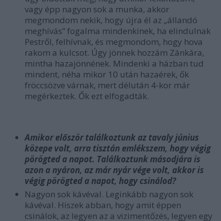
vagy épp nagyon sok a munka, akkor
megmondom nekik, hogy újra él az „állandó
meghívás” fogalma mindenkinek, ha elindulnak
Pestről, felhívnak, és megmondom, hogy hova
rakom a kulcsot. Úgy jönnek hozzám Zánkára,
mintha hazajönnének. Mindenki a házban tud
mindent, néha mikor 10 után hazaérek, ők
fröccsözve várnak, mert délután 4-kor már
megérkeztek. Ők ezt elfogadták.
Amikor először találkoztunk az tavaly június
közepe volt, arra tisztán emlékszem, hogy végig
pörögted a napot. Találkoztunk másodjára is
azon a nyáron, az már nyár vége volt, akkor is
végig pörögted a napot, hogy csinálod?
Nagyon sok kávéval. Leginkább nagyon sok
kávéval. Hiszek abban, hogy amit éppen
csinálok, az legyen az a vizimentőzés, legyen egy