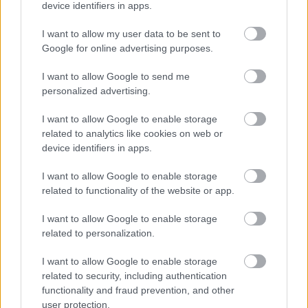
device identifiers in apps.
gondolom, hogy pozitív előjellel gondolnak rám.
Tudják, hogy a Tagyon Birtokhoz tartozom,
I want to allow my user data to be sent to
tudják, ha nem is konkrétan,hogy van egy ilyen
Google for online advertising purposes.
dolog, hogy Tagyon Birtok, és a környéken
alapjában véve kedvelnek. És ezt nem tartom
I want to allow Google to send me
egy kis eredménynek. Egy viszonylag zárt
personalized advertising.
közösségbe beilleszkedni „gyüttmentként” vagy
bebíróként azért az nem olyan nagyon könnyű.
I want to allow Google to enable storage
Kezdik azt érezni, hogy ez nem csak egy
related to analytics like cookies on web or
átmeneti gondolkozás a részemről, egy
device identifiers in apps.
átmeneti hóbort, hogy én most itt vagyok,
megszedem magam, aztán tovább megyek,
I want to allow Google to enable storage
hanem ebben itt én látok fantáziát, meg azért
related to functionality of the website or app.
dolgozom én is, meg Attila is, azért próbálunk
I want to allow Google to enable storage
tenni, hogy ez itt jobb dolog legyen. A másik,
related to personalization.
meg ami kézzel fogható, az pedig egyébként, az
az eReSz, ez konkrétan egy óriási nagy élmény. A
I want to allow Google to enable storage
mezőgazdaságban gyakorlatom semmi nem
related to security, including authentication
volt, de amikor odakerültem, elkezdtem a
functionality and fraud prevention, and other
szőlőben járni, akkor láttam, hogy hogyan
user protection.