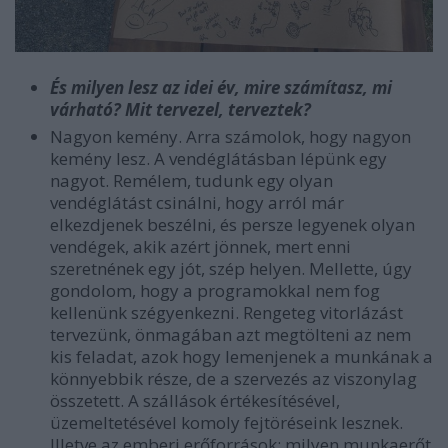
És milyen lesz az idei év, mire számítasz, mi
várható? Mit tervezel, terveztek?
Nagyon kemény. Arra számolok, hogy nagyon
kemény lesz. A vendéglátásban lépünk egy
nagyot. Remélem, tudunk egy olyan
vendéglátást csinálni, hogy arról már
elkezdjenek beszélni, és persze legyenek olyan
vendégek, akik azért jönnek, mert enni
szeretnének egy jót, szép helyen. Mellette, úgy
gondolom, hogy a programokkal nem fog
kellenünk szégyenkezni. Rengeteg vitorlázást
tervezünk, önmagában azt megtölteni az nem
kis feladat, azok hogy lemenjenek a munkának a
könnyebbik része, de a szervezés az viszonylag
összetett. A szállások értékesítésével,
üzemeltetésével komoly fejtöréseink lesznek.
Illetve az emberi erőforrások: milyen munkaerőt