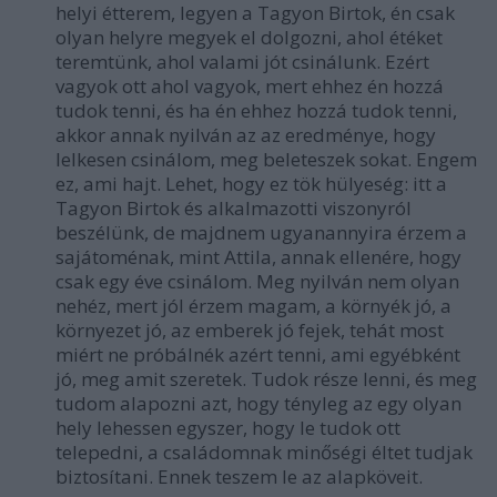
helyi étterem, legyen a Tagyon Birtok, én csak
olyan helyre megyek el dolgozni, ahol étéket
teremtünk, ahol valami jót csinálunk. Ezért
vagyok ott ahol vagyok, mert ehhez én hozzá
tudok tenni, és ha én ehhez hozzá tudok tenni,
akkor annak nyilván az az eredménye, hogy
lelkesen csinálom, meg beleteszek sokat. Engem
ez, ami hajt. Lehet, hogy ez tök hülyeség: itt a
Tagyon Birtok és alkalmazotti viszonyról
beszélünk, de majdnem ugyanannyira érzem a
sajátoménak, mint Attila, annak ellenére, hogy
csak egy éve csinálom. Meg nyilván nem olyan
nehéz, mert jól érzem magam, a környék jó, a
környezet jó, az emberek jó fejek, tehát most
miért ne próbálnék azért tenni, ami egyébként
jó, meg amit szeretek. Tudok része lenni, és meg
tudom alapozni azt, hogy tényleg az egy olyan
hely lehessen egyszer, hogy le tudok ott
telepedni, a családomnak minőségi éltet tudjak
biztosítani. Ennek teszem le az alapköveit.