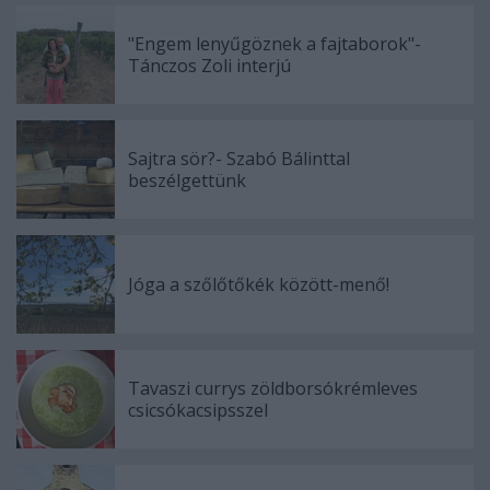
"Engem lenyűgöznek a fajtaborok"-
Tánczos Zoli interjú
Sajtra sör?- Szabó Bálinttal
beszélgettünk
Jóga a szőlőtőkék között-menő!
Tavaszi currys zöldborsókrémleves
csicsókacsipsszel