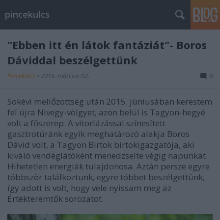
pincekulcs
"Ebben itt én látok fantáziát"- Boros
Dáviddal beszélgettünk
Pincekulcs
•
2016. március 02.
0
Sokévi mellőzöttség után 2015. júniusában kerestem
fel újra Nivegy-völgyet, azon belül is Tagyon-hegyé
volt a főszerep. A vitorlázással színesített
gasztrotúránk egyik meghatározó alakja Boros
Dávid volt, a Tagyon Birtok birtokigazgatója, aki
kiváló vendéglátóként menedzselte végig napunkat.
Hihetetlen energiák tulajdonosa. Aztán persze egyre
többször találkoztunk, egyre többet beszélgettünk,
így adott is volt, hogy vele nyissam meg az
Értékteremtők sorozatot.