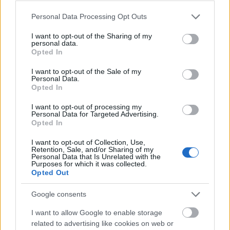
Please note that this website/app uses one or more Google
Personal Data Processing Opt Outs
services and may gather and store information including but
not limited to your visit or usage behaviour. You may click to
I want to opt-out of the Sharing of my
personal data.
grant or deny consent to Google and its third-party tags to
Opted In
use your data for below specified purposes in below Google
consent section.
I want to opt-out of the Sale of my
Personal Data.
Mire vagy a legbüszkébb ezalatt az egy év alatt?
Opted In
Amit sikerült megoldani, ötlet, vagy az a plusz
I want to opt-out of processing my
dolog, ami hajt minden nap? Élmény, pillanat,
Personal Data for Targeted Advertising.
esemény.
Opted In
A kisebb sikerek. Például amikor jön egy
I want to opt-out of Collection, Use,
társaság, és nekik jól kell érezniük magukat. És
Retention, Sale, and/or Sharing of my
Personal Data that Is Unrelated with the
pont. Nincs olyan opció, hogy ők úgy mennek el,
Purposes for which it was collected.
hogy nekik nem jó. Két dolgot emelnék még ki,
Opted Out
az egyik az szorosan kézzel fogható, a másik az
már nem annyira. Ezalatt az egy év alatt arra
Google consents
vagyok nagyon büszke, hogy egyrészt egy év
I want to allow Google to enable storage
alatt én elértem odáig, hogy a környező
related to advertising like cookies on web or
falvakban megismernek,és általában, úgy