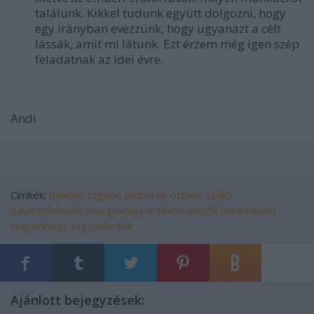
találunk. Kikkel tudunk együtt dolgozni, hogy
egy irányban evezzünk, hogy ugyanazt a célt
lássák, amit mi látunk. Ezt érzem még igen szép
feladatnak az idei évre.
Andi
Címkék:
balaton
tagyon
emberek
otthon
szőlő
balatonfelvidék
nivegyvölgy
értékteremtők
borosdávid
tagyonhegy
tagyonbirtok
Ajánlott bejegyzések: