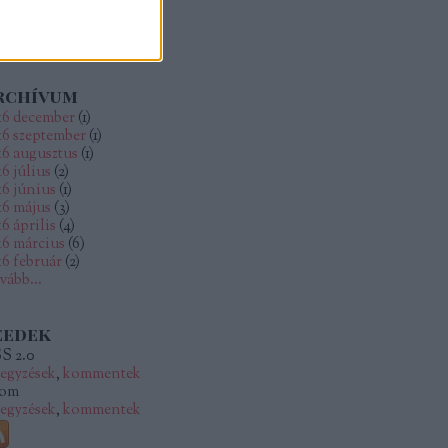
rchívum
16 december
(
1
)
16 szeptember
(
1
)
16 augusztus
(
1
)
16 július
(
2
)
16 június
(
1
)
16 május
(
3
)
6 április
(
4
)
16 március
(
6
)
16 február
(
2
)
vább
...
eedek
S 2.0
jegyzések
,
kommentek
om
jegyzések
,
kommentek