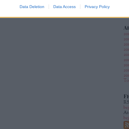
Data Deletion
Data Access
Privacy Policy
A
20
20
20
20
20
20
201
20
20
To
F
RS
be
At
be