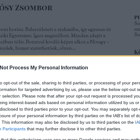
ósy Zsombor
p
Sze
ni borász. Beleszületett a szakmába, így egyenes út
em
Sz
nöki Egyetemre. Igazi megszállott. Minden idejét a
ncében tölti. Boraival kiváló képet alkot a Nivegy –
nnyűek, hamar szerethetőek, olyan…
K
is
Not Process My Personal Information
K
to opt-out of the sale, sharing to third parties, or processing of your per
formation for targeted advertising by us, please use the below opt-out s
TOVÁBB
r selection. Please note that after your opt-out request is processed y
eing interest-based ads based on personal information utilized by us or
F
disclosed to third parties prior to your opt-out. You may separately opt-
aes
losure of your personal information by third parties on the IAB’s list of
Szólj hozzá!
Tetszik
0
én
. This information may also be disclosed by us to third parties on the
IA
ka
gy
tagyonbirtok
hollosy zsombor
Participants
that may further disclose it to other third parties.
09
 that this website/app uses one or more Google services and may gath