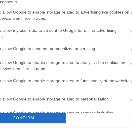
consents
bá
(
3
)
o allow Google to enable storage related to advertising like cookies on
ta
evice identifiers in apps.
ta
te
tö
o allow my user data to be sent to Google for online advertising
vi
s.
zö
Cí
to allow Google to send me personalized advertising.
B
o allow Google to enable storage related to analytics like cookies on
evice identifiers in apps.
AI 
Pre
AI
o allow Google to enable storage related to functionality of the website
Me
Yo
me
o allow Google to enable storage related to personalization.
ne
vi
an
o allow Google to enable storage related to security, including
me
CONFIRM
cation functionality and fraud prevention, and other user protection.
em