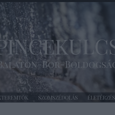
PINCEKULC
Balaton-Bor-Boldogsá
KTEREMTŐK
SZOMSZÉDOLÁS
ÉLETÉRZÉS