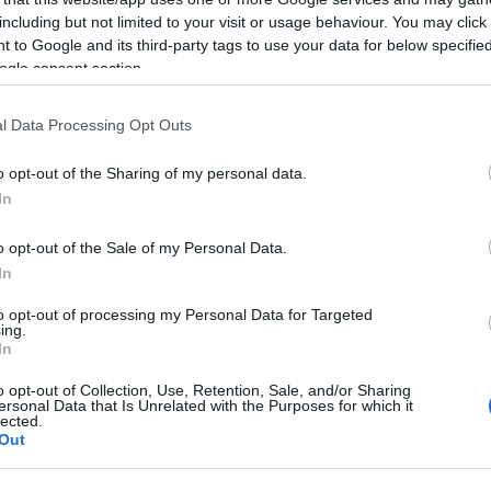
emteszt!
including but not limited to your visit or usage behaviour. You may click 
C
 to Google and its third-party tags to use your data for below specifi
ag
ogle consent section.
ba
bi
a meg kapuit Zánkán a Tapolca felé vezető út mentén,
(
1
)
l Data Processing Opt Outs
növényvölgy szomszédságában a Neked Főztem
(
2
)
hétvégét a Tagyon-hegyen töltöttük a feltöltődés
(
2
)
nkai strandon, melyet igen szeretünk, így kötelező volt
csi
o opt-out of the Sharing of my personal data.
ta
In
(
1
)
(
1
)
o opt-out of the Sale of my Personal Data.
zs
ká
In
ke
kó
to opt-out of processing my Personal Data for Targeted
TOVÁBB
lo
ing.
mo
In
ko
ni
o opt-out of Collection, Use, Retention, Sale, and/or Sharing
ol
ersonal Data that Is Unrelated with the Purposes for which it
Szólj hozzá!
Tetszik
0
lected.
pe
Out
pi
nfelvidék
zánka
neked főztem
gasztrokocsma
re
ro