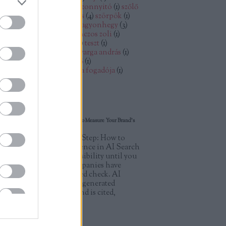
lint
(
2
)
szentantalfa
(
1
)
szezonnyitó
(
1
)
szőlő
szőlőtőke
(
1
)
szomszédolás
(
4
)
szörpök
(
1
)
gyon
(
5
)
tagyonbirtok
(
5
)
tagyonhegy
(
3
)
gyon titkos kamrája
(
3
)
tánczos zoli
(
1
)
mplom
(
2
)
templomrom
(
2
)
teszt
(
1
)
rténelem
(
1
)
vaddisznó
(
1
)
varga andrás
(
1
)
déki ház
(
1
)
zánka
(
3
)
zengő
(
1
)
ldborsókrémleves
(
1
)
zsóka fogadója
(
1
)
mkefelhő
logajánló
Visibility Audit Step by Step: How to Measure Your Brand’s
sence in AI Search
 Visibility Audit Step by Step: How to
asure Your Brand’s Presence in AI Search
u cannot improve AI visibility until you
asure it — and most companies have
ver run a single structured check. AI
sibility is the share of AI-generated
swers in which your brand is cited,
ntioned,…
elo.blog.hu