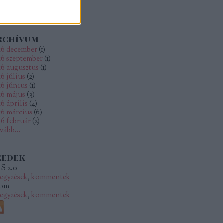
rchívum
16 december
(
1
)
16 szeptember
(
1
)
16 augusztus
(
1
)
16 július
(
2
)
16 június
(
1
)
16 május
(
3
)
6 április
(
4
)
16 március
(
6
)
16 február
(
2
)
vább
...
eedek
S 2.0
jegyzések
,
kommentek
om
jegyzések
,
kommentek