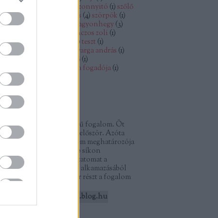
lint
(
2
)
szentantalfa
(
1
)
szezonnyitó
(
1
)
szőlő
szőlőtőke
(
1
)
szomszédolás
(
4
)
szörpök
(
1
)
gyon
(
5
)
tagyonbirtok
(
5
)
tagyonhegy
(
3
)
gyon titkos kamrája
(
3
)
tánczos zoli
(
1
)
mplom
(
2
)
templomrom
(
2
)
teszt
(
1
)
rténelem
(
1
)
vaddisznó
(
1
)
varga andrás
(
1
)
déki ház
(
1
)
zánka
(
3
)
zengő
(
1
)
ldborsókrémleves
(
1
)
zsóka fogadója
(
1
)
mkefelhő
logajánló
észetterápia és önismeret
művészetterápia újkeletű fogalom. Öt
vel ezelőtt hallottam róla először. Azóta
gával ragadott, és az életem meghatározója
tt. Sokrétű, összetett, több síkon
kalmazható. A szakdolgozatomat a
vészetterápia önismereti alkamazásából
tam. Ebből ragadtam ki pár részt a fogalom
thoni…
jzoljvelempontrolpontra.blog.hu