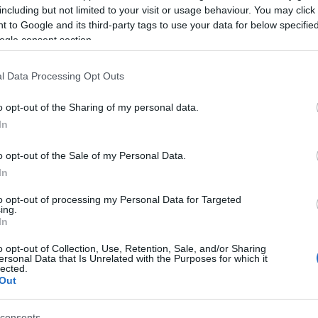
including but not limited to your visit or usage behaviour. You may click 
C
 to Google and its third-party tags to use your data for below specifi
it, hogyan
ag
ogle consent section.
ba
bi
(
1
)
l Data Processing Opt Outs
 kell ízlelni
(
2
)
(
2
)
erobbant a nyár- a Balaton pedig most jobban vonz, mint
o opt-out of the Sharing of my personal data.
csi
énő láblógatás mellett -mely, valljuk be, nem rossz dolog,
ta
In
, számos, igen kellemes programot kínál a Balaton
(
1
)
Nivegy-völgy is. A keresgélést megkönnyítve,…
(
1
)
o opt-out of the Sale of my Personal Data.
zs
In
ká
ke
kó
to opt-out of processing my Personal Data for Targeted
ing.
lo
In
mo
ko
o opt-out of Collection, Use, Retention, Sale, and/or Sharing
TOVÁBB
ni
ersonal Data that Is Unrelated with the Purposes for which it
ol
lected.
pe
Out
pi
re
Szólj hozzá!
Tetszik
0
ro
consents