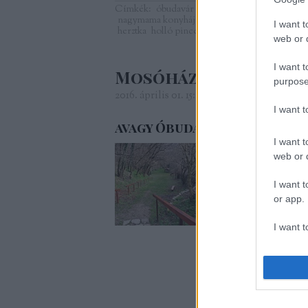
Címkék:
óbudavár
kóstoló
sajt
dobosi pincés
nagymama konyhája
lídia borház
szabó bálint
I want t
herztka
holló pince
web or d
I want t
Mosóház-mesehely
purpose
2016. április 01. 15:25
-
Pincekulcs
I want 
avagy Óbudaváron jártunk
I want t
Egy álmos vasárnap 
web or d
bejáratához.A dobtető
bejáratánál rövid lépc
I want t
és patak varázsolja i
or app.
I want t
I want t
authenti