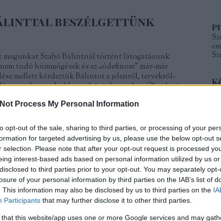
Bálinttal beszélgettünk
p
Sze
em
Sz
k magunkat Szabó Bálintnál történt látogatásunk
i nem tudó hümmögések és az „ódefinom” már-már
se mellett kérdeztük Bálintot a jelenről, tervekről-
K
olást nem hagytuk abba, nehéz is lett volna. Óbudaváron
is
Not Process My Personal Information
K
to opt-out of the sale, sharing to third parties, or processing of your per
formation for targeted advertising by us, please use the below opt-out s
r selection. Please note that after your opt-out request is processed y
TOVÁBB
eing interest-based ads based on personal information utilized by us or
F
disclosed to third parties prior to your opt-out. You may separately opt-
losure of your personal information by third parties on the IAB’s list of
aes
én
. This information may also be disclosed by us to third parties on the
IA
Szólj hozzá!
Tetszik
0
ka
Participants
that may further disclose it to other third parties.
09
gy
szabó bálint
értékteremtők
 that this website/app uses one or more Google services and may gath