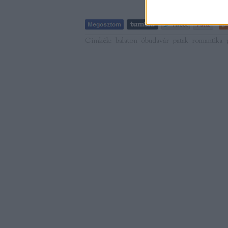
Címkék:
balaton
óbudavár
patak
romantika