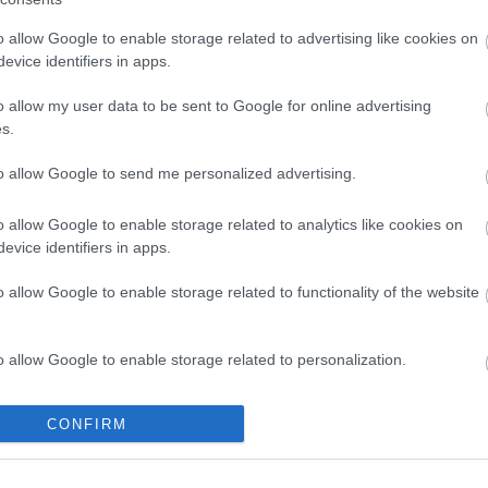
zet
vidéki ház
hegyestű
szomszédolás
martinus
gergely borház
bá
nivegyvölgy
tagyonbirtok
tagyon titkos kamrája
zsóka fogadója
(
3
)
o allow Google to enable storage related to advertising like cookies on
ta
evice identifiers in apps.
ta
te
o allow my user data to be sent to Google for online advertising
tö
s.
vi
zö
Cí
to allow Google to send me personalized advertising.
 és elvarázsolódtunk
o allow Google to enable storage related to analytics like cookies on
B
délután érkeztünk meg Óbudavárra, a Nivegy-völgy
evice identifiers in apps.
n elsimuló, mintegy egy utcányi település Balaton-felőli
Műv
ső vezet egy fák által körbeölelt tisztásra. A Mosó-forrás
A 
o allow Google to enable storage related to functionality of the website
év
gazán romantikussá a helyet, és be kell vallanunk,…
ma
le
al
o allow Google to enable storage related to personalization.
mű
ír
o allow Google to enable storage related to security, including
it
CONFIRM
cation functionality and fraud prevention, and other user protection.
ra
TOVÁBB