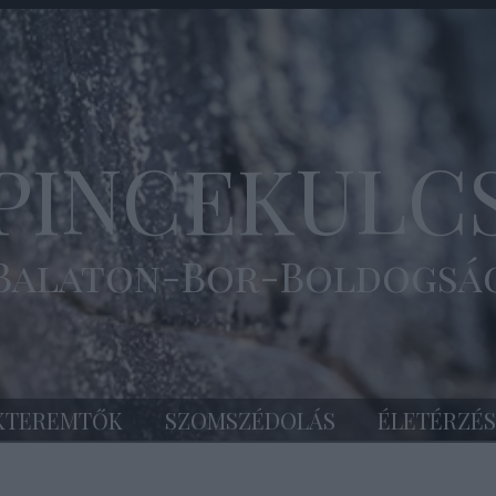
PINCEKULC
Balaton-Bor-Boldogsá
KTEREMTŐK
SZOMSZÉDOLÁS
ÉLETÉRZÉS