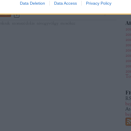
Data Deletion
Data Access
Privacy Policy
Szólj hozzá!
Tetszik
0
A
piknik
szomszédolás
nivegyvölgy
mosóház
20
20
20
20
20
20
201
20
20
To
F
RS
be
At
be